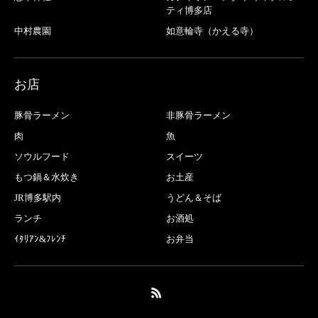
ティ博多店
中村農園
如意輪寺（かえる寺）
お店
豚骨ラーメン
非豚骨ラーメン
肉
魚
ソウルフード
スイーツ
もつ鍋＆水炊き
お土産
JR博多駅内
うどん＆そば
ランチ
お酒処
ｲﾀﾘｱﾝ&ﾌﾚﾝﾁ
お弁当