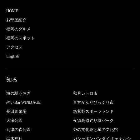
HOME
お部屋紹介
福岡のグルメ
福岡のスポット
アクセス
English
知る
海の駅うおざ
秋月レトロ市
占いBar WIND AGE
直方がんだびっくり市
長田鉱泉場
筑紫野スポーツランド
大濠公園
夜須高原釣り堀パーク
到津の森公園
茶の文化館と星の文化館
恋木神社
ガシャポンバンダイ キャナルシ