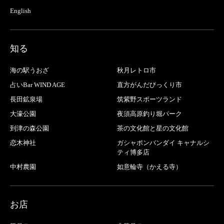
English
知る
海の駅うおざ
秋月レトロ市
占いBar WIND AGE
直方がんだびっくり市
長田鉱泉場
筑紫野スポーツランド
大濠公園
夜須高原釣り堀パーク
到津の森公園
茶の文化館と星の文化館
恋木神社
ガシャポンバンダイ キャナルシ
ティ博多店
中村農園
如意輪寺（かえる寺）
お店