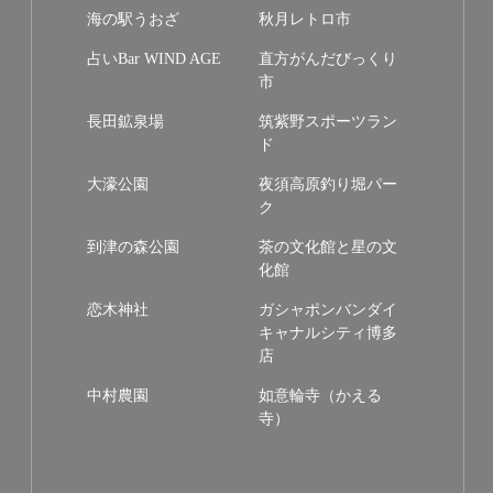
海の駅うおざ
秋月レトロ市
占いBar WIND AGE
直方がんだびっくり
市
長田鉱泉場
筑紫野スポーツラン
ド
大濠公園
夜須高原釣り堀パー
ク
到津の森公園
茶の文化館と星の文
化館
恋木神社
ガシャポンバンダイ
キャナルシティ博多
店
中村農園
如意輪寺（かえる
寺）