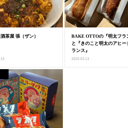
酒茶屋 張（ザン）
BAKE OTTOの『明太フ
と『きのこと明太のアヒー
ランス』
.15
2025.03.13