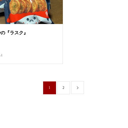
やの『ラスク』
.4
1
2