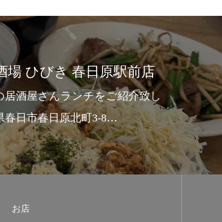
FREE-MEN
ます
地元で人気の豚骨ラ
ます&#x1f60c;福
お店