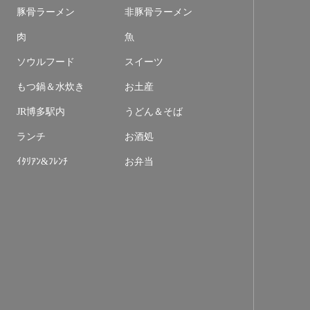
豚骨ラーメン
非豚骨ラーメン
肉
魚
ソウルフード
スイーツ
もつ鍋＆水炊き
お土産
JR博多駅内
うどん＆そば
ランチ
お酒処
ｲﾀﾘｱﾝ&ﾌﾚﾝﾁ
お弁当