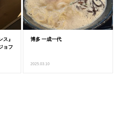
ランス』
博多 一成一代
ジョフ
2025.03.10