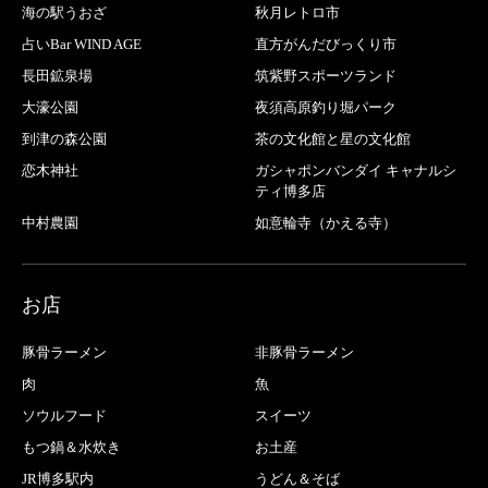
海の駅うおざ
秋月レトロ市
占いBar WIND AGE
直方がんだびっくり市
長田鉱泉場
筑紫野スポーツランド
大濠公園
夜須高原釣り堀パーク
到津の森公園
茶の文化館と星の文化館
恋木神社
ガシャポンバンダイ キャナルシ
ティ博多店
中村農園
如意輪寺（かえる寺）
お店
豚骨ラーメン
非豚骨ラーメン
肉
魚
ソウルフード
スイーツ
もつ鍋＆水炊き
お土産
JR博多駅内
うどん＆そば