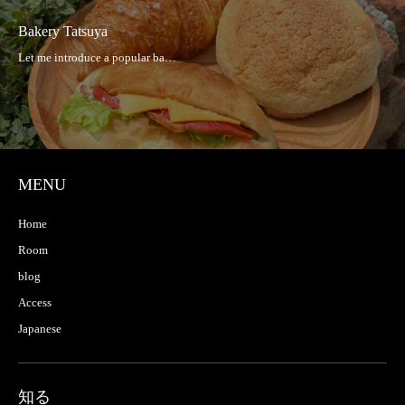
Bakery Tatsuya
MENU
Home
Room
blog
Access
Japanese
知る