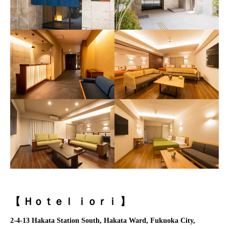
【
Ｈｏｔｅｌ ｉｏｒｉ
】
2-4-13 Hakata Station South, Hakata Ward, Fukuoka City,