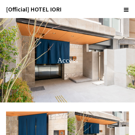
[Official] HOTEL IORI
m
Access