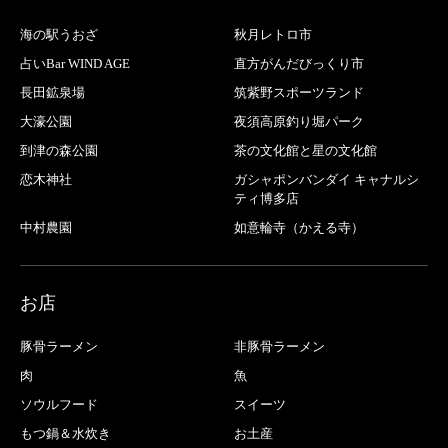
海の駅うおざ
秋月レトロ市
占いBar WIND AGE
直方がんだびっくり市
長田鉱泉場
筑紫野スポーツランド
大濠公園
夜須高原釣り堀パーク
到津の森公園
茶の文化館と星の文化館
恋木神社
ガシャポンバンダイ キャナルシ
ティ博多店
中村農園
如意輪寺（かえる寺）
お店
豚骨ラーメン
非豚骨ラーメン
肉
魚
ソウルフード
スイーツ
もつ鍋＆水炊き
お土産