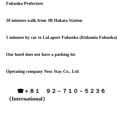
Fukuoka Prefecture
10 minutes walk from JR Hakata Station
5 minutes by car to LaLaport Fukuoka (Kidzania Fukuoka)
Our hotel does not have a parking lot
.
Operating company Next Stay Co., Ltd
.
☎
＋８１ ９２－７１０－５２３６
（International）