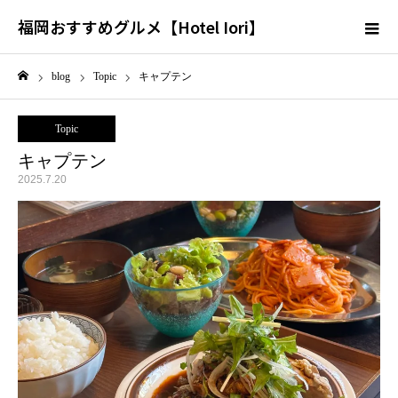
福岡おすすめグルメ【Hotel Iori】
blog
Topic
キャプテン
ホーム
Topic
キャプテン
2025.7.20