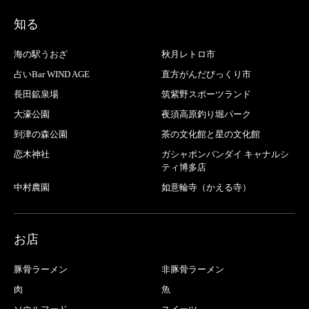
知る
海の駅うおざ
秋月レトロ市
占いBar WIND AGE
直方がんだびっくり市
長田鉱泉場
筑紫野スポーツランド
大濠公園
夜須高原釣り堀パーク
到津の森公園
茶の文化館と星の文化館
恋木神社
ガシャポンバンダイ キャナルシ
ティ博多店
中村農園
如意輪寺（かえる寺）
お店
豚骨ラーメン
非豚骨ラーメン
肉
魚