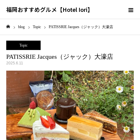
福岡おすすめグルメ【Hotel Iori】
blog
Topic
PATISSRIE Jacques（ジャック）大濠店
ホーム
Topic
PATISSRIE Jacques（ジャック）大濠店
2025.6.11