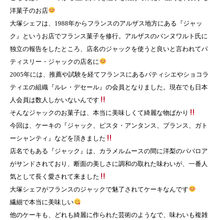
洋菓子のお店
大塚シェフは、1988年からフランスのアルザス地方にある『ジャッ
ク』というお店でフランス菓子を修行。アルザスのバンヌワルト氏に
独立の報告をしたところ、店名のジャックを使うと良いと言われてパ
ティスリー・ジャックの店名に
2005年には、推薦や試験を経てフランスにあるパティシエやショコラ
ティエの組織『ルレ・デセール』の会員となりました。現在でも日本
人会員は数人しかいないんです
そんなジャックのお菓子は、本当に美味しくて綺麗な物ばかり
今回は、ケーキの『ジャック、ピスタ・アンタンス、プランス、ガト
ーシャンティ』などを頂きました
店名でもある『ジャック』は、カラメルムースの間に洋梨のババロア
がサンドされており、断面の美しさに調和の取れた味わいが、一番人
気として長く愛されて来ました
大塚シェフがフランスのジャックで魅了されてケーキなんです
繊細で本当に美味しい
他のケーキも、どれも綺麗に作られた芸術のようなで、味わいも複雑