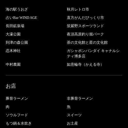
海の駅うおざ
秋月レトロ市
占いBar WIND AGE
直方がんだびっくり市
長田鉱泉場
筑紫野スポーツランド
大濠公園
夜須高原釣り堀パーク
到津の森公園
茶の文化館と星の文化館
恋木神社
ガシャポンバンダイ キャナルシ
ティ博多店
中村農園
如意輪寺（かえる寺）
お店
豚骨ラーメン
非豚骨ラーメン
肉
魚
ソウルフード
スイーツ
もつ鍋＆水炊き
お土産