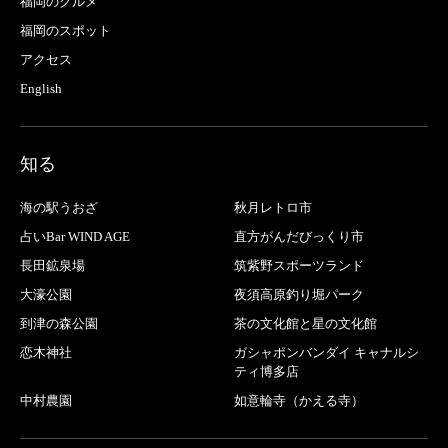
福岡のグルメ
福岡のスポット
アクセス
English
知る
海の駅うおざ
秋月レトロ市
占いBar WIND AGE
直方がんだびっくり市
長田鉱泉場
筑紫野スポーツランド
大濠公園
夜須高原釣り堀パーク
到津の森公園
茶の文化館と星の文化館
恋木神社
ガシャポンバンダイ キャナルシ
ティ博多店
中村農園
如意輪寺（かえる寺）