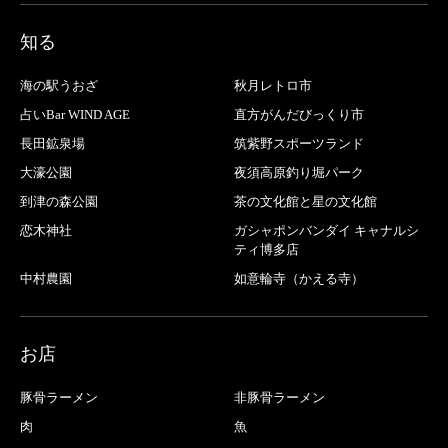
知る
海の駅うおざ
秋月レトロ市
占いBar WIND AGE
直方がんだびっくり市
長田鉱泉場
筑紫野スポーツランド
大濠公園
夜須高原釣り堀パーク
到津の森公園
茶の文化館と星の文化館
恋木神社
ガシャポンバンダイ キャナルシ
ティ博多店
中村農園
如意輪寺（かえる寺）
お店
豚骨ラーメン
非豚骨ラーメン
肉
魚