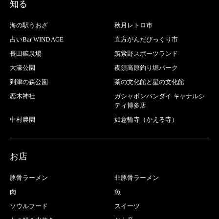
知る
海の駅うおざ
秋月レトロ市
占いBar WIND AGE
直方がんだびっくり市
長田鉱泉場
筑紫野スポーツランド
大濠公園
夜須高原釣り堀パーク
到津の森公園
茶の文化館と星の文化館
恋木神社
ガシャポンバンダイ キャナルシ
ティ博多店
中村農園
如意輪寺（かえる寺）
お店
豚骨ラーメン
非豚骨ラーメン
肉
魚
ソウルフード
スイーツ