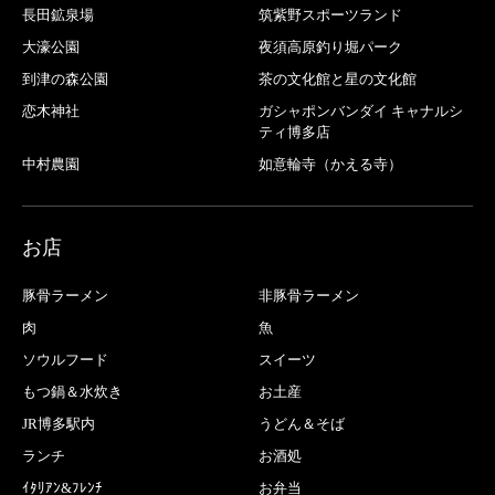
長田鉱泉場
筑紫野スポーツランド
大濠公園
夜須高原釣り堀パーク
到津の森公園
茶の文化館と星の文化館
恋木神社
ガシャポンバンダイ キャナルシ
ティ博多店
中村農園
如意輪寺（かえる寺）
お店
豚骨ラーメン
非豚骨ラーメン
肉
魚
ソウルフード
スイーツ
もつ鍋＆水炊き
お土産
JR博多駅内
うどん＆そば
ランチ
お酒処
ｲﾀﾘｱﾝ&ﾌﾚﾝﾁ
お弁当