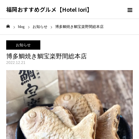
福岡おすすめグルメ【Hotel Iori】
blog
お知らせ
博多鯛焼き鯛宝楽野間総本店
ホーム
お知らせ
博多鯛焼き鯛宝楽野間総本店
2022.12.21