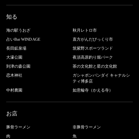
知る
海の駅うおざ
秋月レトロ市
占いBar WIND AGE
直方がんだびっくり市
長田鉱泉場
筑紫野スポーツランド
大濠公園
夜須高原釣り堀パーク
到津の森公園
茶の文化館と星の文化館
恋木神社
ガシャポンバンダイ キャナルシ
ティ博多店
中村農園
如意輪寺（かえる寺）
お店
豚骨ラーメン
非豚骨ラーメン
肉
魚