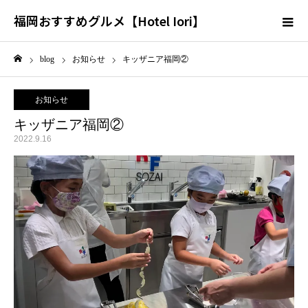
福岡おすすめグルメ【Hotel Iori】
blog
お知らせ
キッザニア福岡②
ホーム
お知らせ
キッザニア福岡②
2022.9.16