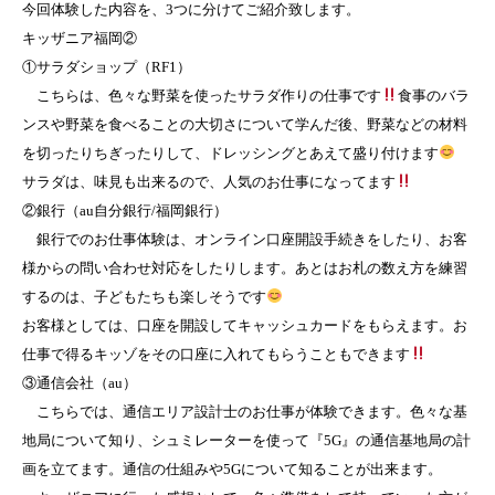
今回体験した内容を、3つに分けてご紹介致します。
キッザニア福岡②
①サラダショップ（RF1）
こちらは、色々な野菜を使ったサラダ作りの仕事です
食事のバラ
ンスや野菜を食べることの大切さについて学んだ後、野菜などの材料
を切ったりちぎったりして、ドレッシングとあえて盛り付けます
サラダは、味見も出来るので、人気のお仕事になってます
②銀行（au自分銀行/福岡銀行）
銀行でのお仕事体験は、オンライン口座開設手続きをしたり、お客
様からの問い合わせ対応をしたりします。あとはお札の数え方を練習
するのは、子どもたちも楽しそうです
お客様としては、口座を開設してキャッシュカードをもらえます。お
仕事で得るキッゾをその口座に入れてもらうこともできます
③通信会社（au）
こちらでは、通信エリア設計士のお仕事が体験できます。色々な基
地局について知り、シュミレーターを使って『5G』の通信基地局の計
画を立てます。通信の仕組みや5Gについて知ることが出来ます。