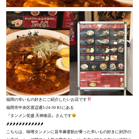
福岡の辛いもの好きにご紹介したいお店です
福岡市中央区渡辺通5-24-30 B1にある
『タンメン笑盛 天神南店』さんです
🌶🌶🌶🌶🌶🌶🌶🌶🌶🌶🌶🌶
こちらは、味噌タンメンに旨辛麻婆餡が乗った辛いもの好きに好評の