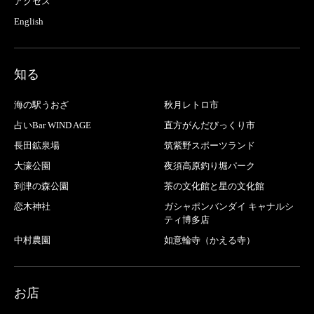
アクセス
English
知る
海の駅うおざ
秋月レトロ市
占いBar WIND AGE
直方がんだびっくり市
長田鉱泉場
筑紫野スポーツランド
大濠公園
夜須高原釣り堀パーク
到津の森公園
茶の文化館と星の文化館
恋木神社
ガシャポンバンダイ キャナルシ
ティ博多店
中村農園
如意輪寺（かえる寺）
お店