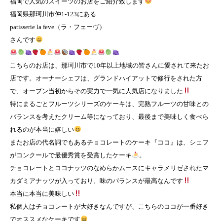
福岡で人気のスイーツのお店をご紹介致します
福岡県那珂川市仲1-123にある
patisserie la feve（ラ・フェーヴ）
さんです
こちらのお店は、那珂川市で10年以上地域の皆さんに愛されて来たお
店です。オーナーシェフは、グランドハイアットで修行をされた方
で、オープン当初からその実力で一気に人気店になりました
特にまるごとフルーツシリーズのケーキは、完熟フルーツの甘味との
バランスを考えたクリーム等になっており、最後まで美味しく食べら
れるのが本当に嬉しい
またお店の代名詞でもあるチョコレートのケーキ『ココ』は、シェフ
がコンクールで最優秀賞を受賞したケーキ
。
チョコレートとココナッツのなめらかムースにキャラメリゼされたマ
カダミアナッツが入っており、味のバランスが最高なんです
本当に本当に美味しい
私個人はチョコレートが大好きなんですが、こちらのココが一番好き
でオススメなケーキです