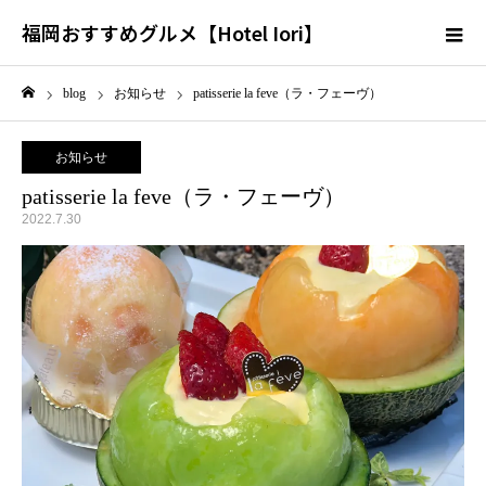
福岡おすすめグルメ【Hotel Iori】
blog
お知らせ
patisserie la feve（ラ・フェーヴ）
ホーム
お知らせ
patisserie la feve（ラ・フェーヴ）
2022.7.30