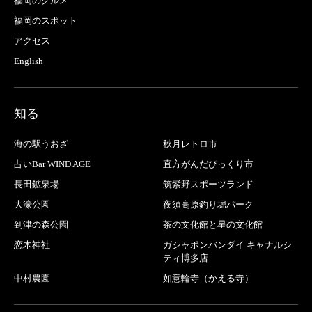
福岡のグルメ
福岡のスポット
アクセス
English
知る
海の駅うおざ
秋月レトロ市
占いBar WIND AGE
直方がんだびっくり市
長田鉱泉場
筑紫野スポーツランド
大濠公園
夜須高原釣り堀パーク
到津の森公園
茶の文化館と星の文化館
恋木神社
ガシャポンバンダイ キャナルシ
ティ博多店
中村農園
如意輪寺（かえる寺）