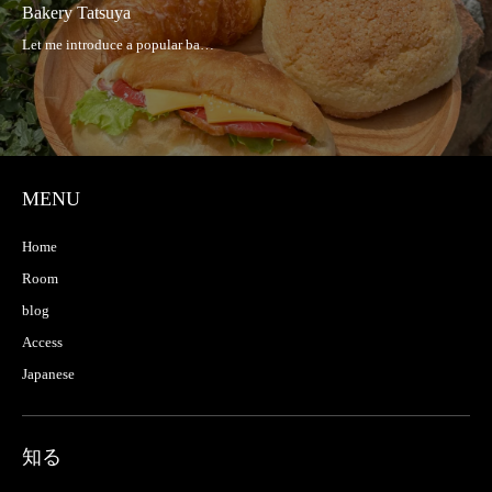
Bakery Tatsuya
MENU
Home
Room
blog
Access
Japanese
知る