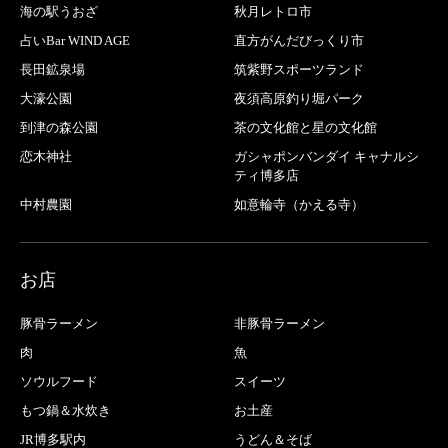
海の駅うおざ
秋月レトロ市
占いBar WIND AGE
直方がんだびっくり市
長田鉱泉場
筑紫野スポーツランド
大濠公園
夜須高原釣り堀パーク
到津の森公園
茶の文化館と星の文化館
恋木神社
ガシャポンバンダイ キャナルシ
ティ博多店
中村農園
如意輪寺（かえる寺）
お店
豚骨ラーメン
非豚骨ラーメン
肉
魚
ソウルフード
スイーツ
もつ鍋＆水炊き
お土産
JR博多駅内
うどん＆そば