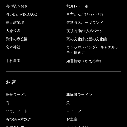
海の駅うおざ
秋月レトロ市
占いBar WIND AGE
直方がんだびっくり市
長田鉱泉場
筑紫野スポーツランド
大濠公園
夜須高原釣り堀パーク
到津の森公園
茶の文化館と星の文化館
恋木神社
ガシャポンバンダイ キャナルシ
ティ博多店
中村農園
如意輪寺（かえる寺）
お店
豚骨ラーメン
非豚骨ラーメン
肉
魚
ソウルフード
スイーツ
もつ鍋＆水炊き
お土産