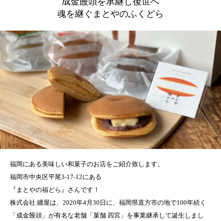
成金饅頭を承継し後世へ
魂を継ぐまとやのふくどら
福岡にある美味しい和菓子のお店をご紹介致します。
福岡市中央区平尾3-17-12にある
『まとやの福どら』さんです！
株式会社 纏屋は、2020年4月30日に、福岡県直方市の地で100年続く
「成金饅頭」が有名な老舗「菓舗 四宮」を事業継承して誕生しまし