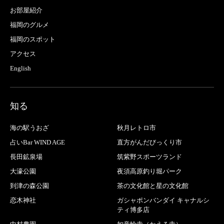
お部屋紹介
福岡のグルメ
福岡のスポット
アクセス
English
知る
海の駅うおざ
秋月レトロ市
占いBar WIND AGE
直方がんだびっくり市
長田鉱泉場
筑紫野スポーツランド
大濠公園
夜須高原釣り堀パーク
到津の森公園
茶の文化館と星の文化館
恋木神社
ガシャポンバンダイ キャナルシ
ティ博多店