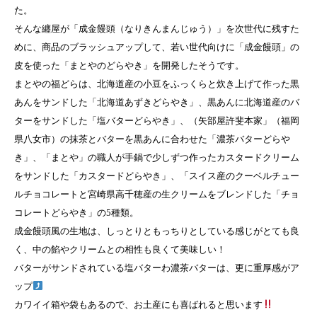
た。
そんな纏屋が「成金饅頭（なりきんまんじゅう）」を次世代に残すた
めに、商品のブラッシュアップして、若い世代向けに「成金饅頭」の
皮を使った「まとやのどらやき」を開発したそうです。
まとやの福どらは、北海道産の小豆をふっくらと炊き上げて作った黒
あんをサンドした「北海道あずきどらやき」、黒あんに北海道産のバ
ターをサンドした「塩バターどらやき」、（矢部屋許斐本家」（福岡
県八女市）の抹茶とバターを黒あんに合わせた「濃茶バターどらや
き」、「まとや」の職人が手鍋で少しずつ作ったカスタードクリーム
をサンドした「カスタードどらやき」、「スイス産のクーベルチュー
ルチョコレートと宮崎県高千穂産の生クリームをブレンドした「チョ
コレートどらやき」の5種類。
成金饅頭風の生地は、しっとりともっちりとしている感じがとても良
く、中の餡やクリームとの相性も良くて美味しい！
バターがサンドされている塩バターわ濃茶バターは、更に重厚感がア
ップ
カワイイ箱や袋もあるので、お土産にも喜ばれると思います