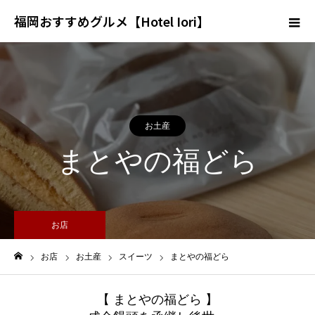
福岡おすすめグルメ【Hotel Iori】
お土産
まとやの福どら
お店
お店
お土産
スイーツ
まとやの福どら
ホーム
【 まとやの福どら 】