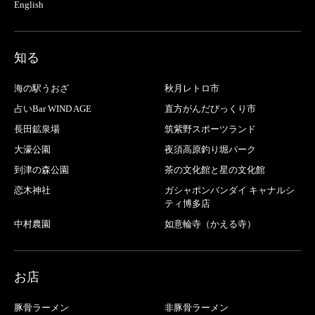
English
知る
海の駅うおざ
秋月レトロ市
占いBar WIND AGE
直方がんだびっくり市
長田鉱泉場
筑紫野スポーツランド
大濠公園
夜須高原釣り堀パーク
到津の森公園
茶の文化館と星の文化館
恋木神社
ガシャポンバンダイ キャナルシ
ティ博多店
中村農園
如意輪寺（かえる寺）
お店
豚骨ラーメン
非豚骨ラーメン