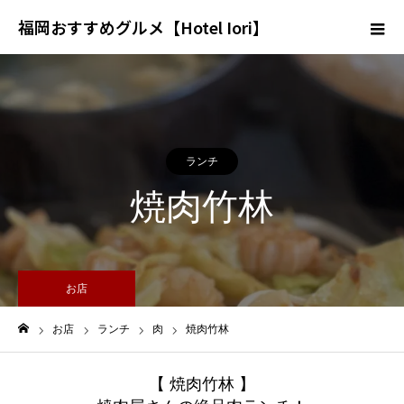
福岡おすすめグルメ【Hotel Iori】
ランチ
焼肉竹林
お店
お店
ランチ
肉
焼肉竹林
ホーム
【 焼肉竹林 】