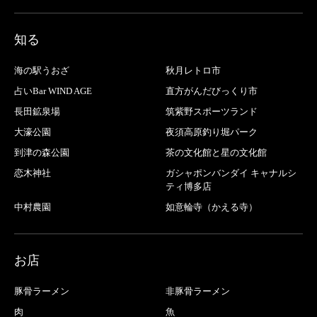
知る
海の駅うおざ
秋月レトロ市
占いBar WIND AGE
直方がんだびっくり市
長田鉱泉場
筑紫野スポーツランド
大濠公園
夜須高原釣り堀パーク
到津の森公園
茶の文化館と星の文化館
恋木神社
ガシャポンバンダイ キャナルシ
ティ博多店
中村農園
如意輪寺（かえる寺）
お店
豚骨ラーメン
非豚骨ラーメン
肉
魚