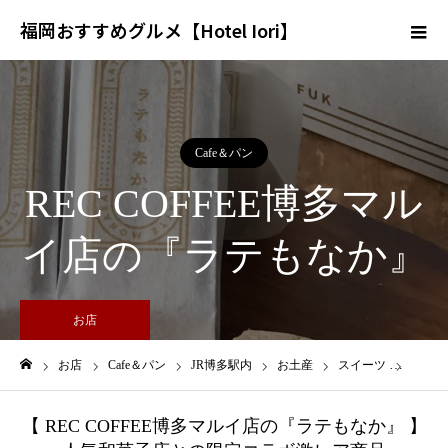
福岡おすすめグルメ【Hotel Iori】
Cafe＆パン
REC COFFEE博多マル
イ店の『ラテもなか』
お店
お店
Cafe＆パン
JR博多駅内
お土産
スイーツ
REC
ホーム
【 REC COFFEE博多マルイ店の『ラテもなか』 】