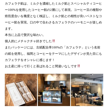
カフェラテ餡は、ミルクを濃縮したミルク餡とスペシャルティコーヒ
ー100%を使用したコーヒー餡の2層にして表現。コーヒー豆の種類や
焙煎度合いを幾度となく検証し、ミルク餡との相性が良いベストなコ
ーヒー餡を実現。口の中で合わさるカフェラテのハーモニーが楽しめ
ます。
本当に上品で贅沢な味わい。
個人的にメチャクチャ好きでした
またパッケージには、古紙配合率100%の「カフェラテ」という名前
の紙を使用し、福岡とコーヒーをテーマにしたデザインが見た目にも
カフェラテをオシャレに感じます！
お土産に持って行くと喜ばれること間違いなしです