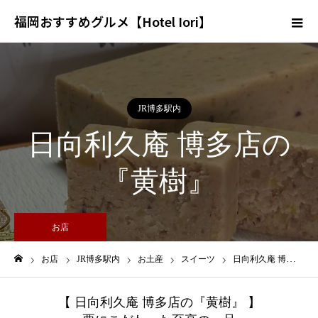
福岡おすすめグルメ【Hotel Iori】
JR博多駅内
日向利久庵 博多店の
『黄樹』
お店
お店
JR博多駅内
お土産
スイーツ
日向利久庵 博多店の『黄樹』
ホーム
【 日向利久庵 博多店の『黄樹』 】