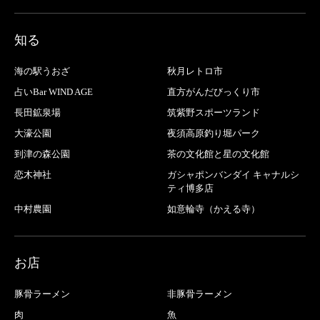
知る
海の駅うおざ
秋月レトロ市
占いBar WIND AGE
直方がんだびっくり市
長田鉱泉場
筑紫野スポーツランド
大濠公園
夜須高原釣り堀パーク
到津の森公園
茶の文化館と星の文化館
恋木神社
ガシャポンバンダイ キャナルシ
ティ博多店
中村農園
如意輪寺（かえる寺）
お店
豚骨ラーメン
非豚骨ラーメン
肉
魚