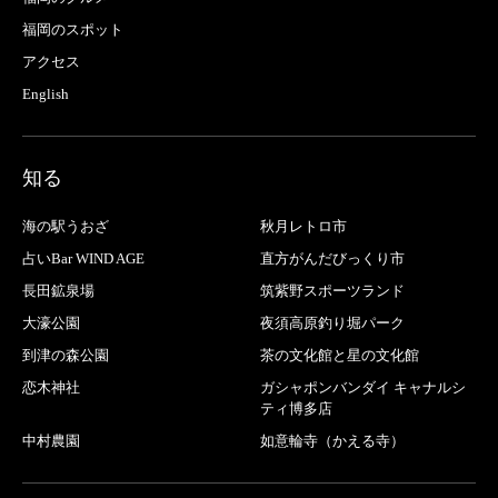
福岡のスポット
アクセス
English
知る
海の駅うおざ
秋月レトロ市
占いBar WIND AGE
直方がんだびっくり市
長田鉱泉場
筑紫野スポーツランド
大濠公園
夜須高原釣り堀パーク
到津の森公園
茶の文化館と星の文化館
恋木神社
ガシャポンバンダイ キャナルシ
ティ博多店
中村農園
如意輪寺（かえる寺）