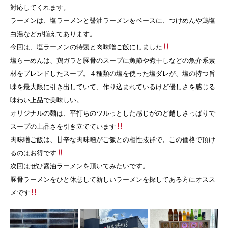
対応してくれます。
ラーメンは、塩ラーメンと醤油ラーメンをベースに、つけめんや鶏塩
白湯などが揃えてあります。
今回は、塩ラーメンの特製と肉味噌ご飯にしました
塩らーめんは、鶏ガラと豚骨のスープに魚節や煮干しなどの魚介系素
材をブレンドしたスープ。４種類の塩を使った塩ダレが、塩の持つ旨
味を最大限に引き出していて、作り込まれているけど優しさを感じる
味わい上品で美味しい。
オリジナルの麺は、平打ちのツルっとした感じがのど越しさっぱりで
スープの上品さを引き立てています
肉味噌ご飯は、甘辛な肉味噌がご飯との相性抜群で、この価格で頂け
るのはお得です
次回はぜひ醤油ラーメンを頂いてみたいです。
豚骨ラーメンをひと休憩して新しいラーメンを探してある方にオスス
メです