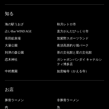
知る
海の駅うおざ
秋月レトロ市
占いBar WIND AGE
直方がんだびっくり市
長田鉱泉場
筑紫野スポーツランド
大濠公園
夜須高原釣り堀パーク
到津の森公園
茶の文化館と星の文化館
恋木神社
ガシャポンバンダイ キャナルシ
ティ博多店
中村農園
如意輪寺（かえる寺）
お店
豚骨ラーメン
非豚骨ラーメン
肉
魚