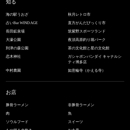
知る
海の駅うおざ
秋月レトロ市
占いBar WIND AGE
直方がんだびっくり市
長田鉱泉場
筑紫野スポーツランド
大濠公園
夜須高原釣り堀パーク
到津の森公園
茶の文化館と星の文化館
恋木神社
ガシャポンバンダイ キャナルシ
ティ博多店
中村農園
如意輪寺（かえる寺）
お店
豚骨ラーメン
非豚骨ラーメン
肉
魚
ソウルフード
スイーツ