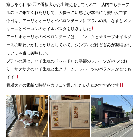
癒しをくれる2匹の看板犬がお出迎えをしてくれて、店内でもテーブ
ルの下に来てくれたりして、人懐っこい感じが本当に可愛いんです。
今回は、アーリオオーリオペペロンチーノにプラハの風、なすとズッ
キーニとベーコンのオイルパスタを頂きました
アーリオオーリオのペペロンチーノは、ニンニクとオリーブオイルソ
ースの味わいがしっかりとしていて、シンプルだけど旨みが凝縮され
ていて本当に美味しい。
プラハの風は、パイ生地のドゥルドロに季節のフルーツがのってお
り、サクサクのパイ生地と生クリーム、フルーツのバランスがとても
イイ
看板犬との素敵な時間をカフェで過ごしたい方におすすめです