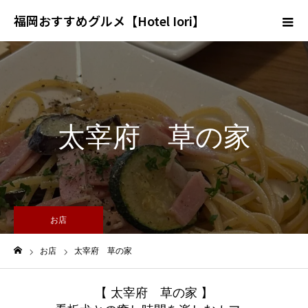
福岡おすすめグルメ【Hotel Iori】
太宰府 草の家
お店
お店
太宰府 草の家
ホーム
【 太宰府 草の家 】