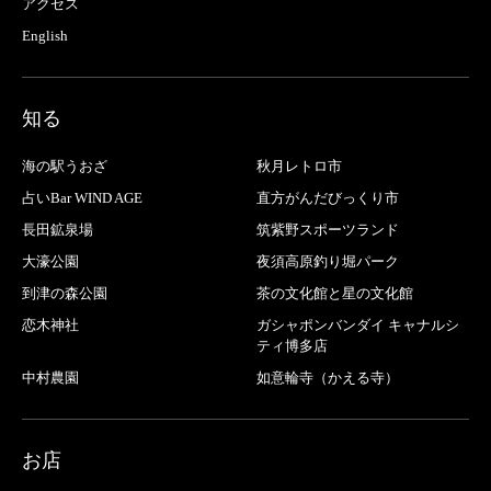
アクセス
English
知る
海の駅うおざ
秋月レトロ市
占いBar WIND AGE
直方がんだびっくり市
長田鉱泉場
筑紫野スポーツランド
大濠公園
夜須高原釣り堀パーク
到津の森公園
茶の文化館と星の文化館
恋木神社
ガシャポンバンダイ キャナルシ
ティ博多店
中村農園
如意輪寺（かえる寺）
お店