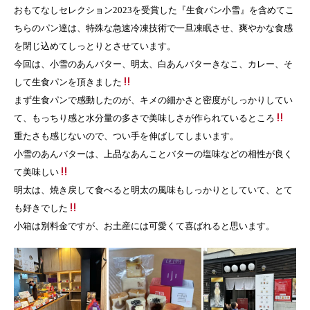
おもてなしセレクション2023を受賞した『生食パン小雪』を含めてこ
ちらのパン達は、特殊な急速冷凍技術で一旦凍眠させ、爽やかな食感
を閉じ込めてしっとりとさせています。
今回は、小雪のあんバター、明太、白あんバターきなこ、カレー、そ
して生食パンを頂きました
まず生食パンで感動したのが、キメの細かさと密度がしっかりしてい
て、もっちり感と水分量の多さで美味しさが作られているところ
重たさも感じないので、つい手を伸ばしてしまいます。
小雪のあんバターは、上品なあんことバターの塩味などの相性が良く
て美味しい
明太は、焼き戻して食べると明太の風味もしっかりとしていて、とて
も好きでした
小箱は別料金ですが、お土産には可愛くて喜ばれると思います。