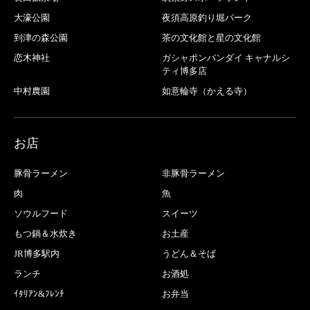
大濠公園
夜須高原釣り堀パーク
到津の森公園
茶の文化館と星の文化館
恋木神社
ガシャポンバンダイ キャナルシ
ティ博多店
中村農園
如意輪寺（かえる寺）
お店
豚骨ラーメン
非豚骨ラーメン
肉
魚
ソウルフード
スイーツ
もつ鍋＆水炊き
お土産
JR博多駅内
うどん＆そば
ランチ
お酒処
ｲﾀﾘｱﾝ&ﾌﾚﾝﾁ
お弁当