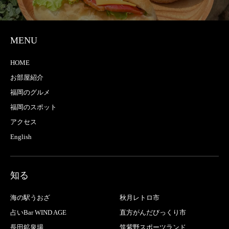
MENU
HOME
お部屋紹介
福岡のグルメ
福岡のスポット
アクセス
English
知る
海の駅うおざ
秋月レトロ市
占いBar WIND AGE
直方がんだびっくり市
長田鉱泉場
筑紫野スポーツランド