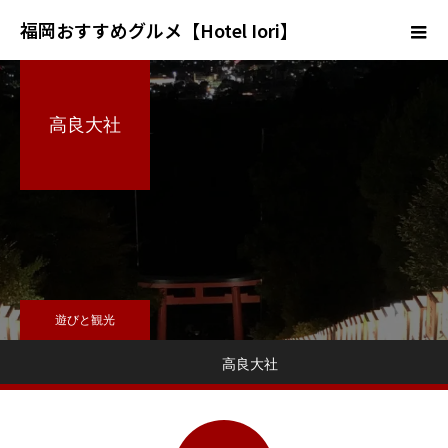
福岡おすすめグルメ【Hotel Iori】
高良大社
遊びと観光
高良大社