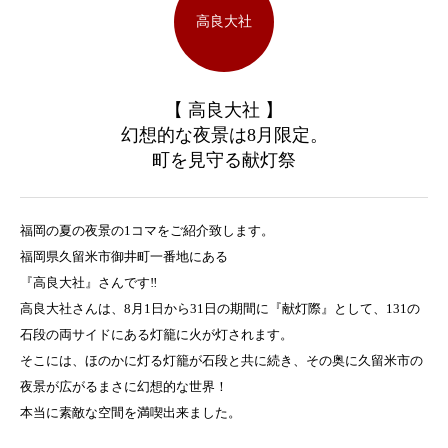
高良大社
【 高良大社 】
幻想的な夜景は8月限定。
町を見守る献灯祭
福岡の夏の夜景の1コマをご紹介致します。
福岡県久留米市御井町一番地にある
『高良大社』さんです‼
高良大社さんは、8月1日から31日の期間に『献灯際』として、131の
石段の両サイドにある灯籠に火が灯されます。
そこには、ほのかに灯る灯籠が石段と共に続き、その奥に久留米市の
夜景が広がるまさに幻想的な世界！
本当に素敵な空間を満喫出来ました。