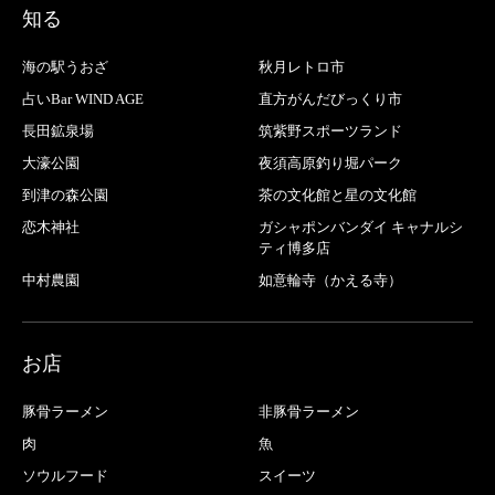
知る
海の駅うおざ
秋月レトロ市
占いBar WIND AGE
直方がんだびっくり市
長田鉱泉場
筑紫野スポーツランド
大濠公園
夜須高原釣り堀パーク
到津の森公園
茶の文化館と星の文化館
恋木神社
ガシャポンバンダイ キャナルシ
ティ博多店
中村農園
如意輪寺（かえる寺）
お店
豚骨ラーメン
非豚骨ラーメン
肉
魚
ソウルフード
スイーツ